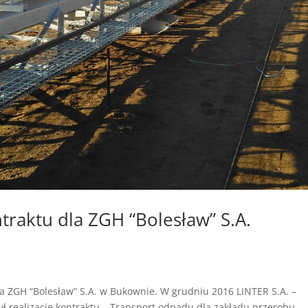
ntraktu dla ZGH “Bolesław” S.A.
dla ZGH “Bolesław” S.A. w Bukownie. W grudniu 2016 LINTER S.A. –
 realizację kontraktu – Transport odpadu dla zakładu przerobu