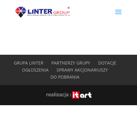
GRUPA LINTER
PARTNERZY GRUPY
DOTACJE
OGŁOSZENIA
SPRAWY AKCJONARIUSZY
DO POBRANIA