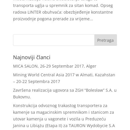
transporta uglja u spremnik za sitan komad. Opseg
radova LINTER obuhvaća: obezbjeđenje konstantne
proizvodnje pogona prerade za vrijeme...
Najnoviji članci
MICA SALON, 26-29 Septembar 2017, Alger
Mining World Central Asia 2017 w Almati, Kazahstan
– 20-22 Septembra 2017
Završena realizacija ugovora sa ZGH “Bolesław” S.A. u
Bukovnu.
Konstrukcija odvoznog trakastog transportera za
kamenje sa magacinskim spremnikom i stanicom za
utovar kamenja u vagonete i vozila u Preduzeću
Janina u Libiążu (Etapa II) za TAURON Wydobycie S.A