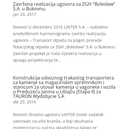
Završena realizacija ugovora sa ZGH “Bolesław”
S.A. u Bukovnu.
jan 20, 2017
Novosti U decembru 2016 LINTER S.A. – sukladno
predviđenom harmonogramu završio realizaciju
ugovora – Transport otpada za pogon prerade
flotacijskog otpada za ZGH „Bolesław” S.A. u Bukovnu.
Završen projekat je naša sljedeća realizacija u
opsegu projektiranja te...
Konstrukcija odvoznog trakastog transportera
za kamenje sa magacinskim spremnikom i
stanicom za utovar kamenja u vagonete i vozila
u Preduzeću Janina u Libiążu (Etapa II) za
TAURON Wydobycie S.A
okt 20, 2016
Novosti Shodno ugovoru LINTER izvodi zadatak
zavnovan na više branša, a koji obuhvaća
modernizaciju načina skladištenja taloga te