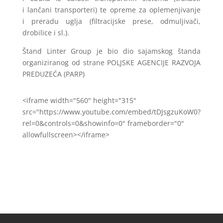
i lančani transporteri) te opreme za oplemenjivanje
i preradu uglja (filtracijske prese, odmuljivači,
drobilice i sl.).
Štand Linter Group je bio dio sajamskog štanda
organiziranog od strane POLJSKE AGENCIJE RAZVOJA
PREDUZEĆA (PARP)
<iframe width="560" height="315"
src="https://www.youtube.com/embed/tDJsgzuKoW0?
rel=0&controls=0&showinfo=0" frameborder="0"
allowfullscreen></iframe>