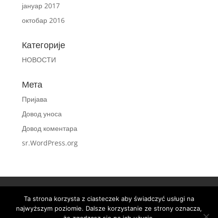
јануар 2017
октобар 2016
Категорије
НОВОСТИ
Мета
Пријава
Довод уноса
Довод коментара
sr.WordPress.org
ГРУПА ЛИНТЕР
Ta strona korzysta z ciasteczek aby świadczyć usługi na
ПОСЛОВНИ ПАРТНЕРИ ГРУПЕ
ЗА ПРЕУЗЕТИ
najwyższym poziomie. Dalsze korzystanie ze strony oznacza,