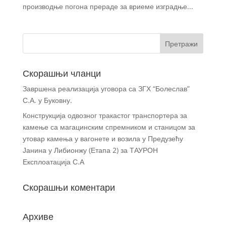
производње погона прераде за вриеме изградње...
Скорашњи чланци
Завршена реализација уговора са ЗГХ “Болеслав”
С.А. у Буковну.
Конструкција одвозног тракастог транспортера за
камење са магацинским спремником и станицом за
утовар камења у вагонете и возила у Предузећу
Јанина у Либионжу (Етапа 2) за ТАУРОН
Експлоатација С.А
Скорашњи коментари
Архиве