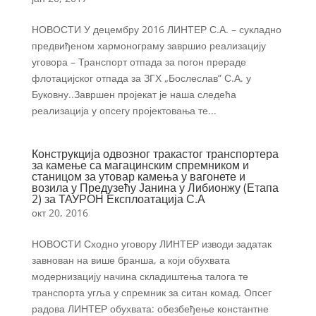
НОВОСТИ У децембру 2016 ЛИНТЕР С.А. – сукладно
предвиђеном хармонограму завршио реализацију
уговора – Транспорт отпада за погон прераде
флотацијског отпада за ЗГХ „Бослеслав” С.А. у
Буковну..Завршен пројекат је наша следећа
реализација у опсегу пројектовања те...
Конструкција одвозног тракастог транспортера
за камење са магацинским спремником и
станицом за утовар камења у вагонете и
возила у Предузећу Јанина у Либионжу (Етапа
2) за ТАУРОН Експлоатација С.А
окт 20, 2016
НОВОСТИ Сходно уговору ЛИНТЕР изводи задатак
завнован на више бранша, а који обухвата
модернизацију начина складиштења талога те
транспорта угља у спремник за ситан комад. Опсег
радова ЛИНТЕР обухвата: обезбеђење константне