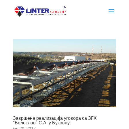
Завршена реализација уговора са ЗГХ
“Болеслав” С.А. у Буковну.
јан 20, 2017