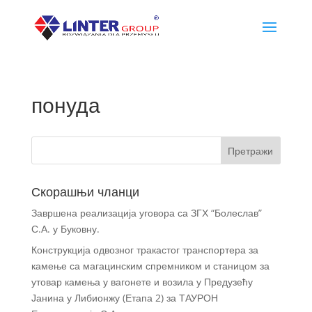
понуда
Скорашњи чланци
Завршена реализација уговора са ЗГХ “Болеслав”
С.А. у Буковну.
Конструкција одвозног тракастог транспортера за
камење са магацинским спремником и станицом за
утовар камења у вагонете и возила у Предузећу
Јанина у Либионжу (Етапа 2) за ТАУРОН